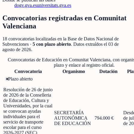
dogv.gva.es
universitats.gva.es
Convocatorias registradas en
Comunitat
Valenciana
18
convocatorias localizadas
en la Base de Datos Nacional de
Subvenciones
·
5
con plazo abierto
. Datos extraídos el
03 de
agosto de 2026
.
Convocatorias de
Educación
en
Comunitat Valenciana
, con organi
plazo y enlace al registro oficial.
Convocatoria
Organismo
Dotación
Pla
Plazo abierto
Resolución de 26 de junio
de 2026 de la Conselleria
de Educación, Cultura y
Universidades, por la cual
se convocan ayudas
SECRETARÍA
Desd
individuales para el
AUTONÓMICA
794.000 €
de jul
servicio de transporte
DE EDUCACIÓN
de 2
escolar para el curso
2026-2027 (SEC)