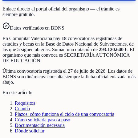
Enlace directo al portal oficial del organismo — el trámite es
siempre gratuito.
Datos verificados en BDNS
En
Comunitat Valenciana
hay
18
convocatorias registradas
de
estudios y becas
en la Base de Datos Nacional de Subvenciones
, de
las que
5
siguen abiertas
.
Suman una dotación de
293.120.640 €
.
El
organismo que más convoca es
SECRETARÍA AUTONÓMICA
DE EDUCACIÓN
.
Última convocatoria registrada el
27 de julio de 2026
. Los datos de
BDNS son dinámicos: consulta siempre la ficha oficial enlazada más
abajo.
En este artículo
Requisitos
Cuantía
Plazos: cómo funciona el ciclo de una convocatoria
Cómo solicitarla paso a paso
Documentación necesaria
Dónde solicitar