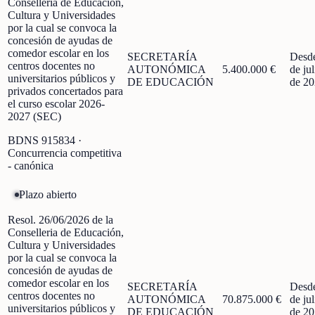
Conselleria de Educación,
Cultura y Universidades
por la cual se convoca la
concesión de ayudas de
comedor escolar en los
SECRETARÍA
Desd
centros docentes no
AUTONÓMICA
5.400.000 €
de jul
universitarios públicos y
DE EDUCACIÓN
de 2
privados concertados para
el curso escolar 2026-
2027 (SEC)
BDNS
915834
·
Concurrencia competitiva
- canónica
Plazo abierto
Resol. 26/06/2026 de la
Conselleria de Educación,
Cultura y Universidades
por la cual se convoca la
concesión de ayudas de
comedor escolar en los
SECRETARÍA
Desd
centros docentes no
AUTONÓMICA
70.875.000 €
de jul
universitarios públicos y
DE EDUCACIÓN
de 2