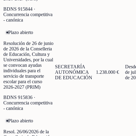
BDNS
915844
·
Concurrencia competitiva
- canónica
Plazo abierto
Resolución de 26 de junio
de 2026 de la Conselleria
de Educación, Cultura y
Universidades, por la cual
se convocan ayudas
SECRETARÍA
Desd
individuales para el
AUTONÓMICA
1.238.000 €
de jul
servicio de transporte
DE EDUCACIÓN
de 2
escolar para el curso
2026-2027 (PRIM)
BDNS
915836
·
Concurrencia competitiva
- canónica
Plazo abierto
Resol. 26/06/2026 de la