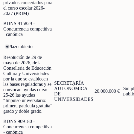
privados concertados para
el curso escolar 2026-
2027 (PRIM)
BDNS
915829
·
Concurrencia competitiva
- canónica
Plazo abierto
Resolución de 29 de
mayo de 2026, de la
Conselleria de Educación,
Cultura y Universidades
por la que se establecen
SECRETARÍA
las bases reguladoras y se
AUTONÓMICA
Sin p
convocan ayudas curso
20.000.000 €
DE
publi
25-26 las ayudas
UNIVERSIDADES
“Impulso universitario:
primera patrícula gratuita”
grado y doble grado.
BDNS
909180
·
Concurrencia competitiva
- canónica