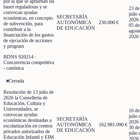
por la que se aprueban las
bases reguladoras y se
23 de
convocan ayudas
julio 
SECRETARÍA
económicas, en concepto
2026
AUTONÓMICA
230.000 €
de subvención, para
05 de
DE EDUCACIÓN
contribuir a la
agost
financiación de los gastos
2026
de ejecución de acciones
y program
BDNS
920214
·
Concurrencia competitiva
- canónica
Cerrada
Resolución de 13 julio de
2026 la Conselleria de
Educación, Cultura y
Universidades, se
16 de
convocan ayudas
julio 
SECRETARÍA
económicas destinadas a
2026
AUTONÓMICA
162.981.090 €
escolarización en centros
30 de
DE EDUCACIÓN
privados autorizados de
julio 
Educación Infantil y EIM
2026