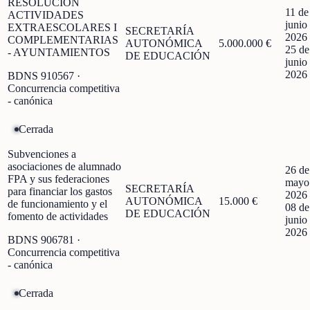
RESOLUCIÓN
11 de
ACTIVIDADES
junio
EXTRAESCOLARES I
SECRETARÍA
2026
COMPLEMENTARIAS
AUTONÓMICA
5.000.000 €
25 de
- AYUNTAMIENTOS
DE EDUCACIÓN
junio
2026
BDNS
910567
·
Concurrencia competitiva
- canónica
Cerrada
Subvenciones a
asociaciones de alumnado
26 de
FPA y sus federaciones
mayo
SECRETARÍA
para financiar los gastos
2026
AUTONÓMICA
15.000 €
de funcionamiento y el
08 de
DE EDUCACIÓN
fomento de actividades
junio
2026
BDNS
906781
·
Concurrencia competitiva
- canónica
Cerrada