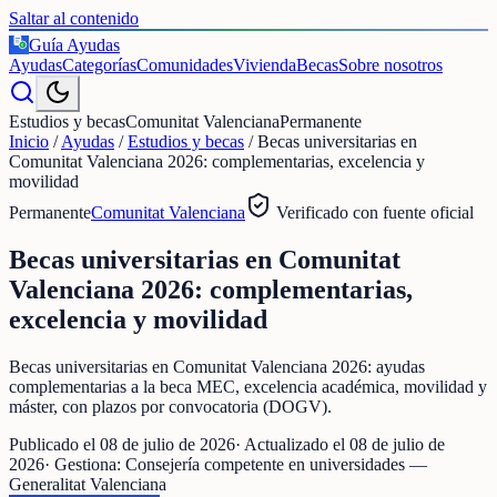
Saltar al contenido
Guía Ayudas
€
Ayudas
Categorías
Comunidades
Vivienda
Becas
Sobre nosotros
Estudios y becas
Comunitat Valenciana
Permanente
Inicio
/
Ayudas
/
Estudios y becas
/
Becas universitarias en
Comunitat Valenciana 2026: complementarias, excelencia y
movilidad
Permanente
Comunitat Valenciana
Verificado con fuente oficial
Becas universitarias en Comunitat
Valenciana 2026: complementarias,
excelencia y movilidad
Becas universitarias en Comunitat Valenciana 2026: ayudas
complementarias a la beca MEC, excelencia académica, movilidad y
máster, con plazos por convocatoria (DOGV).
Publicado el
08 de julio de 2026
· Actualizado el
08 de julio de
2026
· Gestiona:
Consejería competente en universidades —
Generalitat Valenciana