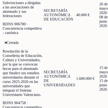
Subvenciones a dirigidas
26 de
a las asociaciones de
mayo
SECRETARÍA
alumnado y sus
2026
AUTONÓMICA
40.000 €
federaciones
08 de
DE EDUCACIÓN
junio
BDNS
906780
·
2026
Concurrencia competitiva
- canónica
Cerrada
Resolución de la
Conselleria de Educación,
Cultura y Universidades,
por la que se convocan
15 de
becas para el alumnado
SECRETARÍA
mayo
que finalice sus estudios
AUTONÓMICA
2026
universitarios durante el
1.600.000 €
DE
15 de
curso 2025-2026 en las
UNIVERSIDADES
junio
universidades que
2026
integran el Sistema
Universitario Valenciano.
BDNS
904758
·
Concurrencia competitiva