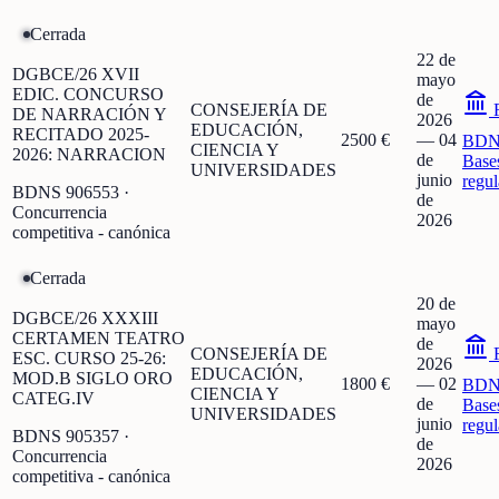
Cerrada
22 de
DGBCE/26 XVII
mayo
EDIC. CONCURSO
de
CONSEJERÍA DE
F
DE NARRACIÓN Y
2026
EDUCACIÓN,
RECITADO 2025-
2500 €
—
04
BDN
CIENCIA Y
2026: NARRACION
de
Base
UNIVERSIDADES
junio
regu
BDNS
906553
·
de
Concurrencia
2026
competitiva - canónica
Cerrada
20 de
DGBCE/26 XXXIII
mayo
CERTAMEN TEATRO
de
CONSEJERÍA DE
F
ESC. CURSO 25-26:
2026
EDUCACIÓN,
MOD.B SIGLO ORO
1800 €
—
02
BDN
CIENCIA Y
CATEG.IV
de
Base
UNIVERSIDADES
junio
regu
BDNS
905357
·
de
Concurrencia
2026
competitiva - canónica