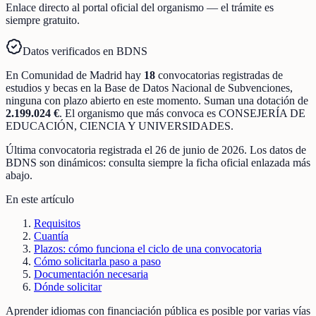
Enlace directo al portal oficial del organismo — el trámite es
siempre gratuito.
Datos verificados en BDNS
En
Comunidad de Madrid
hay
18
convocatorias registradas
de
estudios y becas
en la Base de Datos Nacional de Subvenciones
,
ninguna con plazo abierto en este momento
.
Suman una dotación de
2.199.024 €
.
El organismo que más convoca es
CONSEJERÍA DE
EDUCACIÓN, CIENCIA Y UNIVERSIDADES
.
Última convocatoria registrada el
26 de junio de 2026
. Los datos de
BDNS son dinámicos: consulta siempre la ficha oficial enlazada más
abajo.
En este artículo
Requisitos
Cuantía
Plazos: cómo funciona el ciclo de una convocatoria
Cómo solicitarla paso a paso
Documentación necesaria
Dónde solicitar
Aprender idiomas con financiación pública es posible por varias vías