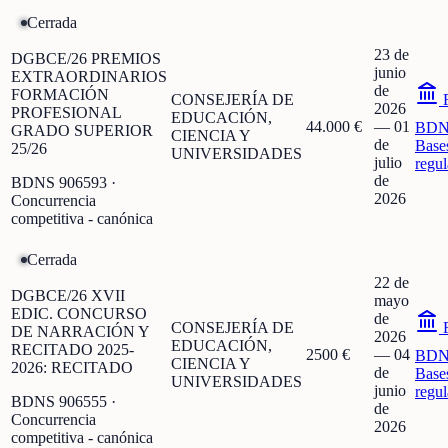
Cerrada
23 de
DGBCE/26 PREMIOS
junio
EXTRAORDINARIOS
de
FORMACIÓN
CONSEJERÍA DE
F
2026
PROFESIONAL
EDUCACIÓN,
44.000 €
—
01
BDN
GRADO SUPERIOR
CIENCIA Y
de
Base
25/26
UNIVERSIDADES
julio
regu
de
BDNS
906593
·
2026
Concurrencia
competitiva - canónica
Cerrada
22 de
DGBCE/26 XVII
mayo
EDIC. CONCURSO
de
CONSEJERÍA DE
F
DE NARRACIÓN Y
2026
EDUCACIÓN,
RECITADO 2025-
2500 €
—
04
BDN
CIENCIA Y
2026: RECITADO
de
Base
UNIVERSIDADES
junio
regu
BDNS
906555
·
de
Concurrencia
2026
competitiva - canónica