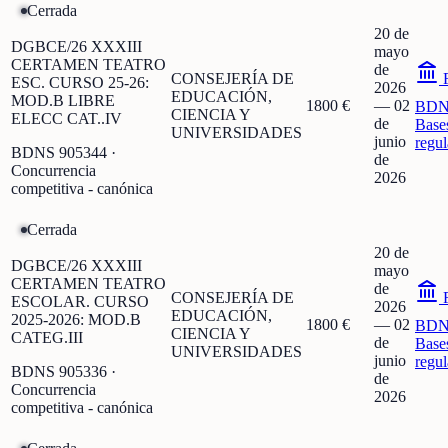
Cerrada
20 de
DGBCE/26 XXXIII
mayo
CERTAMEN TEATRO
de
CONSEJERÍA DE
F
ESC. CURSO 25-26:
2026
EDUCACIÓN,
MOD.B LIBRE
1800 €
—
02
BDN
CIENCIA Y
ELECC CAT..IV
de
Base
UNIVERSIDADES
junio
regu
BDNS
905344
·
de
Concurrencia
2026
competitiva - canónica
Cerrada
20 de
DGBCE/26 XXXIII
mayo
CERTAMEN TEATRO
de
CONSEJERÍA DE
F
ESCOLAR. CURSO
2026
EDUCACIÓN,
2025-2026: MOD.B
1800 €
—
02
BDN
CIENCIA Y
CATEG.III
de
Base
UNIVERSIDADES
junio
regu
BDNS
905336
·
de
Concurrencia
2026
competitiva - canónica