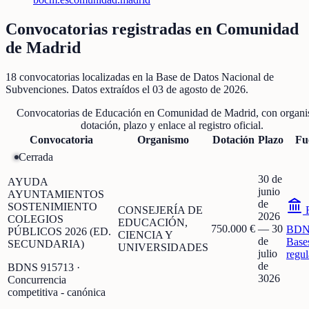
Convocatorias registradas en
Comunidad
de Madrid
18
convocatorias localizadas
en la Base de Datos Nacional de
Subvenciones
. Datos extraídos el
03 de agosto de 2026
.
Convocatorias de
Educación
en
Comunidad de Madrid
, con organ
dotación, plazo y enlace al registro oficial.
Convocatoria
Organismo
Dotación
Plazo
Fu
Cerrada
30 de
AYUDA
junio
AYUNTAMIENTOS
de
SOSTENIMIENTO
CONSEJERÍA DE
F
2026
COLEGIOS
EDUCACIÓN,
750.000 €
—
30
BDN
PÚBLICOS 2026 (ED.
CIENCIA Y
de
Base
SECUNDARIA)
UNIVERSIDADES
julio
regu
de
BDNS
915713
·
3026
Concurrencia
competitiva - canónica