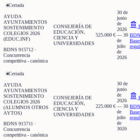
Cerrada
30 de
AYUDA
junio
AYUNTAMIENTOS
de
CONSEJERÍA DE
F
SOSTENIMIENTO
2026
EDUCACIÓN,
COLEGIOS 2026
525.000 €
—
30
BDN
CIENCIA Y
(EDUC.INF)
de
Base
UNIVERSIDADES
julio
regu
BDNS
915712
·
de
Concurrencia
2026
competitiva - canónica
Cerrada
30 de
AYUDA
junio
AYUNTAMIENTOS
de
SOSTENIMIENTO
CONSEJERÍA DE
F
2026
COLEGIOS 2026
EDUCACIÓN,
225.000 €
—
30
BDN
(ALUMNOS OTROS
CIENCIA Y
de
Base
AYTOS)
UNIVERSIDADES
julio
regu
de
BDNS
915711
·
3026
Concurrencia
competitiva - canónica