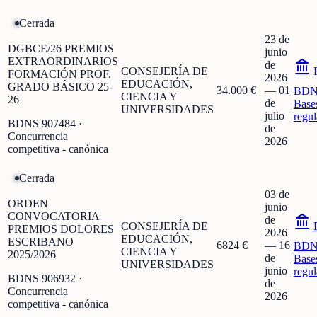
Cerrada
23 de
DGBCE/26 PREMIOS
junio
EXTRAORDINARIOS
de
CONSEJERÍA DE
F
FORMACIÓN PROF.
2026
EDUCACIÓN,
GRADO BÁSICO 25-
34.000 €
—
01
BDN
CIENCIA Y
26
de
Base
UNIVERSIDADES
julio
regu
BDNS
907484
·
de
Concurrencia
2026
competitiva - canónica
Cerrada
03 de
ORDEN
junio
CONVOCATORIA
de
CONSEJERÍA DE
F
PREMIOS DOLORES
2026
EDUCACIÓN,
ESCRIBANO
6824 €
—
16
BDN
CIENCIA Y
2025/2026
de
Base
UNIVERSIDADES
junio
regu
BDNS
906932
·
de
Concurrencia
2026
competitiva - canónica