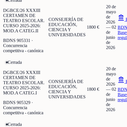
Cerrada
20 de
DGBCE/26 XXXIII
mayo
CERTAMEN DE
de
CONSEJERÍA DE
F
TEATRO ESCOLAR.
2026
EDUCACIÓN,
CURSO 2025-2026:
1800 €
—
02
BDN
CIENCIA Y
MOD.A CATEG.II
de
Base
UNIVERSIDADES
junio
regu
BDNS
905331
·
de
Concurrencia
2026
competitiva - canónica
Cerrada
20 de
DGBCE/26 XXXIII
mayo
CERTAMEN DE
de
CONSEJERÍA DE
F
TEATRO ESCOLAR.
2026
EDUCACIÓN,
CURSO 2025-2026:
1800 €
—
02
BDN
CIENCIA Y
MOD.A CATEG.I
de
Base
UNIVERSIDADES
junio
regu
BDNS
905329
·
de
Concurrencia
2026
competitiva - canónica
Cerrada