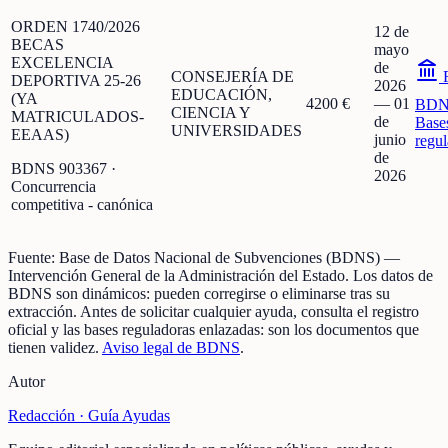
ORDEN 1740/2026
12 de
BECAS
mayo
EXCELENCIA
de
CONSEJERÍA DE
F
DEPORTIVA 25-26
2026
EDUCACIÓN,
(YA
4200 €
—
01
BDN
CIENCIA Y
MATRICULADOS-
de
Base
UNIVERSIDADES
EEAAS)
junio
regu
de
BDNS
903367
·
2026
Concurrencia
competitiva - canónica
Fuente:
Base de Datos Nacional de Subvenciones (BDNS)
—
Intervención General de la Administración del Estado
.
Los datos de
BDNS son dinámicos: pueden corregirse o eliminarse tras su
extracción.
Antes de solicitar cualquier ayuda, consulta el registro
oficial y las bases reguladoras enlazadas: son los documentos que
tienen validez.
Aviso legal de BDNS
.
Autor
Redacción ·
Guía Ayudas