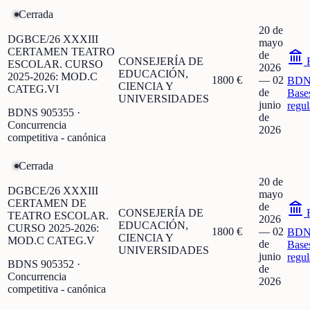
Cerrada
20 de
DGBCE/26 XXXIII
mayo
CERTAMEN TEATRO
de
CONSEJERÍA DE
F
ESCOLAR. CURSO
2026
EDUCACIÓN,
2025-2026: MOD.C
1800 €
—
02
BDN
CIENCIA Y
CATEG.VI
de
Base
UNIVERSIDADES
junio
regu
BDNS
905355
·
de
Concurrencia
2026
competitiva - canónica
Cerrada
20 de
DGBCE/26 XXXIII
mayo
CERTAMEN DE
de
CONSEJERÍA DE
F
TEATRO ESCOLAR.
2026
EDUCACIÓN,
CURSO 2025-2026:
1800 €
—
02
BDN
CIENCIA Y
MOD.C CATEG.V
de
Base
UNIVERSIDADES
junio
regu
BDNS
905352
·
de
Concurrencia
2026
competitiva - canónica