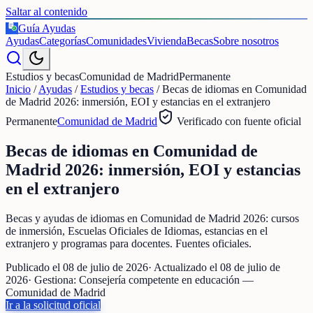
Saltar al contenido
Guía Ayudas
€
Ayudas
Categorías
Comunidades
Vivienda
Becas
Sobre nosotros
Estudios y becas
Comunidad de Madrid
Permanente
Inicio
/
Ayudas
/
Estudios y becas
/
Becas de idiomas en Comunidad
de Madrid 2026: inmersión, EOI y estancias en el extranjero
Permanente
Comunidad de Madrid
Verificado con fuente oficial
Becas de idiomas en Comunidad de
Madrid 2026: inmersión, EOI y estancias
en el extranjero
Becas y ayudas de idiomas en Comunidad de Madrid 2026: cursos
de inmersión, Escuelas Oficiales de Idiomas, estancias en el
extranjero y programas para docentes. Fuentes oficiales.
Publicado el
08 de julio de 2026
· Actualizado el
08 de julio de
2026
· Gestiona:
Consejería competente en educación —
Comunidad de Madrid
Ir a la solicitud oficial