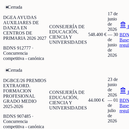
Cerrada
17 de
DGEA AYUDAS
junio
AUXILIARES DE
de
CONSEJERÍA DE
F
DANZA EN
2026
EDUCACIÓN,
CENTROS DE
548.400 €
—
30
BDN
CIENCIA Y
PRIMARIA 2026 2027
de
Base
UNIVERSIDADES
junio
regu
BDNS
912777
·
de
Concurrencia
2026
competitiva - canónica
Cerrada
23 de
DGBCE/26 PREMIOS
junio
EXTRAORD.
de
FORMACION
CONSEJERÍA DE
F
2026
PROFESIONAL
EDUCACIÓN,
44.000 €
—
01
BDN
GRADO MEDIO
CIENCIA Y
de
Base
2025-2026
UNIVERSIDADES
julio
regu
de
BDNS
907485
·
2026
Concurrencia
competitiva - canónica