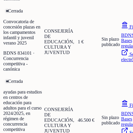
Cerrada
Convocatoria de
concesión plazas en
Fi
CONSEJERÍA
los campamentos
BDN
DE
infantil y juvenil
Sin plazo
Bases
EDUCACIÓN,
1 €
verano 2025
publicado
regula
CULTURA Y
JUVENTUD
BDNS
834101
·
S
Concurrencia
electr
competitiva -
canónica
Cerrada
ayudas para estudios
en centros de
educación para
Fi
adultos para el curso
CONSEJERÍA
2024/2025, en
BDN
DE
Sin plazo
régimen de
Bases
EDUCACIÓN,
46.500 €
publicado
concurrencia
regula
CULTURA Y
competitiva
JUVENTUD
S