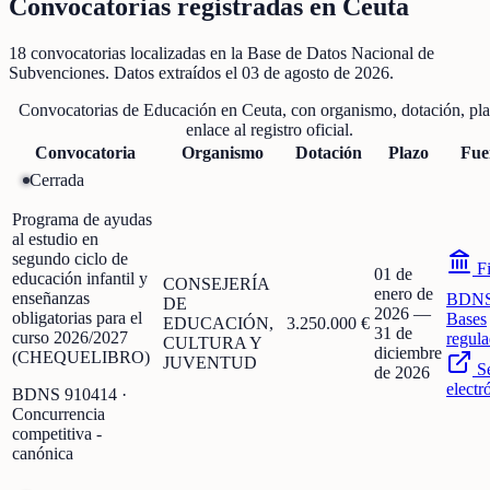
Convocatorias registradas en
Ceuta
18
convocatorias localizadas
en la Base de Datos Nacional de
Subvenciones
. Datos extraídos el
03 de agosto de 2026
.
Convocatorias de
Educación
en
Ceuta
, con organismo, dotación, pl
enlace al registro oficial.
Convocatoria
Organismo
Dotación
Plazo
Fue
Cerrada
Programa de ayudas
al estudio en
segundo ciclo de
Fi
01 de
educación infantil y
CONSEJERÍA
enero de
enseñanzas
BDN
DE
2026
—
obligatorias para el
Bases
EDUCACIÓN,
3.250.000 €
31 de
curso 2026/2027
regula
CULTURA Y
diciembre
(CHEQUELIBRO)
JUVENTUD
S
de 2026
electr
BDNS
910414
·
Concurrencia
competitiva -
canónica