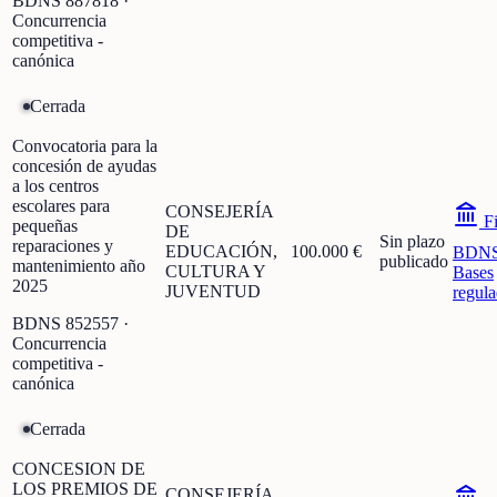
BDNS
887818
·
Concurrencia
competitiva -
canónica
Cerrada
Convocatoria para la
concesión de ayudas
a los centros
escolares para
CONSEJERÍA
Fi
pequeñas
DE
Sin plazo
reparaciones y
EDUCACIÓN,
100.000 €
BDN
publicado
mantenimiento año
CULTURA Y
Bases
2025
JUVENTUD
regula
BDNS
852557
·
Concurrencia
competitiva -
canónica
Cerrada
CONCESION DE
LOS PREMIOS DE
CONSEJERÍA