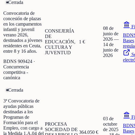
Cerrada
Convocatoria de
concesión de plazas
en los campamentos
Fi
08 de
infantil y juvenil
CONSEJERÍA
junio de
verano 2026,
BDN
DE
2026
—
destinados a jóvenes
Bases
EDUCACIÓN,
1 €
14 de
residentes en Ceuta,
regula
CULTURA Y
junio de
entre 8 y 16 años.
JUVENTUD
S
2026
electr
BDNS
909424
·
Concurrencia
competitiva -
canónica
Cerrada
3ª Convocatoria de
ayudas públicas
destinadas a los
Programas de
Fi
03 de
Formación para el
PROCESA
octubre
BDN
Empleo, con cargo a
SOCIEDAD DE
de 2025
Bases
364.050 €
la Medida 1.A.04 del
DESARROLLO
—
18 de