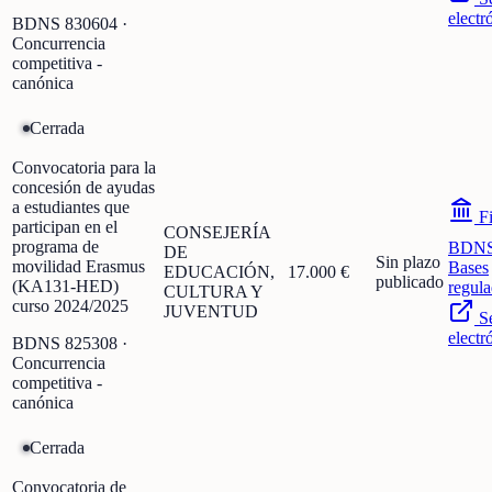
electr
BDNS
830604
·
Concurrencia
competitiva -
canónica
Cerrada
Convocatoria para la
concesión de ayudas
a estudiantes que
Fi
participan en el
CONSEJERÍA
programa de
BDN
DE
Sin plazo
movilidad Erasmus
Bases
EDUCACIÓN,
17.000 €
publicado
(KA131-HED)
regula
CULTURA Y
curso 2024/2025
JUVENTUD
S
electr
BDNS
825308
·
Concurrencia
competitiva -
canónica
Cerrada
Convocatoria de