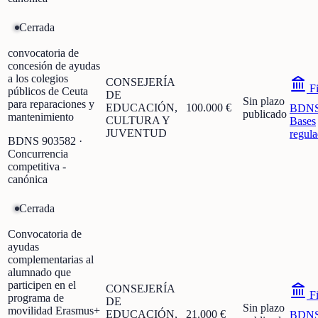
Cerrada
convocatoria de
concesión de ayudas
a los colegios
CONSEJERÍA
Fi
públicos de Ceuta
DE
Sin plazo
para reparaciones y
EDUCACIÓN,
100.000 €
BDN
publicado
mantenimiento
CULTURA Y
Bases
JUVENTUD
regula
BDNS
903582
·
Concurrencia
competitiva -
canónica
Cerrada
Convocatoria de
ayudas
complementarias al
alumnado que
participen en el
CONSEJERÍA
Fi
programa de
DE
Sin plazo
movilidad Erasmus+
EDUCACIÓN,
21.000 €
BDN