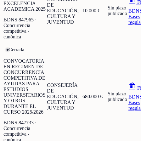
Fi
EXCELENCIA
DE
Sin plazo
ACADEMICA 2025
EDUCACIÓN,
10.000 €
BDN
publicado
CULTURA Y
Bases
BDNS
847965
·
JUVENTUD
regula
Concurrencia
competitiva -
canónica
Cerrada
CONVOCATORIA
EN REGIMEN DE
CONCURRENCIA
COMPETITIVA DE
AYUDAS PARA
CONSEJERÍA
Fi
ESTUDIOS
DE
Sin plazo
UNIVERSITARIOS
EDUCACIÓN,
680.000 €
BDN
publicado
Y OTROS
CULTURA Y
Bases
DURANTE EL
JUVENTUD
regula
CURSO 2025/2026
BDNS
847733
·
Concurrencia
competitiva -
canónica