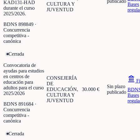
publicado
KAD131-HAD
CULTURA Y
Bases
durante el curso
JUVENTUD
regula
2025/2026.
BDNS
898849
·
Concurrencia
competitiva -
canónica
Cerrada
Convocatoria de
ayudas para estudios
en centros de
CONSEJERÍA
Fi
educación para
DE
Sin plazo
adultos para el curso
EDUCACIÓN,
30.000 €
BDN
publicado
2025/2026
CULTURA Y
Bases
JUVENTUD
regula
BDNS
891684
·
Concurrencia
competitiva -
canónica
Cerrada