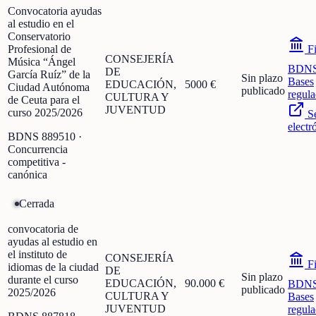
Convocatoria ayudas
al estudio en el
Conservatorio
Profesional de
Fi
CONSEJERÍA
Música “Ángel
BDN
DE
García Ruíz” de la
Sin plazo
Bases
EDUCACIÓN,
5000 €
Ciudad Autónoma
publicado
regula
CULTURA Y
de Ceuta para el
JUVENTUD
curso 2025/2026
S
electr
BDNS
889510
·
Concurrencia
competitiva -
canónica
Cerrada
convocatoria de
ayudas al estudio en
el instituto de
CONSEJERÍA
Fi
idiomas de la ciudad
DE
Sin plazo
durante el curso
EDUCACIÓN,
90.000 €
BDN
publicado
2025/2026
CULTURA Y
Bases
JUVENTUD
regula