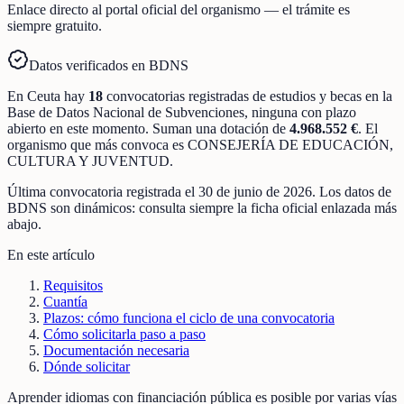
Enlace directo al portal oficial del organismo — el trámite es
siempre gratuito.
Datos verificados en BDNS
En
Ceuta
hay
18
convocatorias registradas
de
estudios y becas
en la
Base de Datos Nacional de Subvenciones
, ninguna con plazo
abierto en este momento
.
Suman una dotación de
4.968.552 €
.
El
organismo que más convoca es
CONSEJERÍA DE EDUCACIÓN,
CULTURA Y JUVENTUD
.
Última convocatoria registrada el
30 de junio de 2026
. Los datos de
BDNS son dinámicos: consulta siempre la ficha oficial enlazada más
abajo.
En este artículo
Requisitos
Cuantía
Plazos: cómo funciona el ciclo de una convocatoria
Cómo solicitarla paso a paso
Documentación necesaria
Dónde solicitar
Aprender idiomas con financiación pública es posible por varias vías