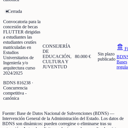
Cerrada
Convocatoria para la
concesión de becas
FLUTTER dirigidas
a estudiantes las
estudiantes ceutíes
CONSEJERÍA
matriculadas en
Fi
DE
Estudios
Sin plazo
EDUCACIÓN,
80.000 €
BDN
Universitarios de
publicado
CULTURA Y
Bases
Ingeniería y/o
JUVENTUD
regula
arquitectura curso
2024/2025
BDNS
816238
·
Concurrencia
competitiva -
canónica
Fuente:
Base de Datos Nacional de Subvenciones (BDNS)
—
Intervención General de la Administración del Estado
.
Los datos de
BDNS son dinámicos: pueden corregirse o eliminarse tras su