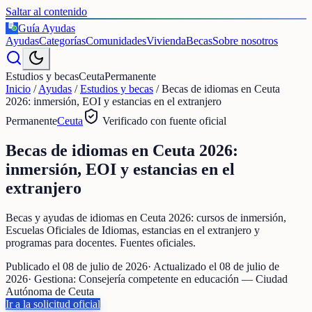
Saltar al contenido
Guía Ayudas
€
Ayudas
Categorías
Comunidades
Vivienda
Becas
Sobre nosotros
Estudios y becas
Ceuta
Permanente
Inicio
/
Ayudas
/
Estudios y becas
/
Becas de idiomas en Ceuta
2026: inmersión, EOI y estancias en el extranjero
Permanente
Ceuta
Verificado con fuente oficial
Becas de idiomas en Ceuta 2026:
inmersión, EOI y estancias en el
extranjero
Becas y ayudas de idiomas en Ceuta 2026: cursos de inmersión,
Escuelas Oficiales de Idiomas, estancias en el extranjero y
programas para docentes. Fuentes oficiales.
Publicado el
08 de julio de 2026
· Actualizado el
08 de julio de
2026
· Gestiona:
Consejería competente en educación — Ciudad
Autónoma de Ceuta
Ir a la solicitud oficial