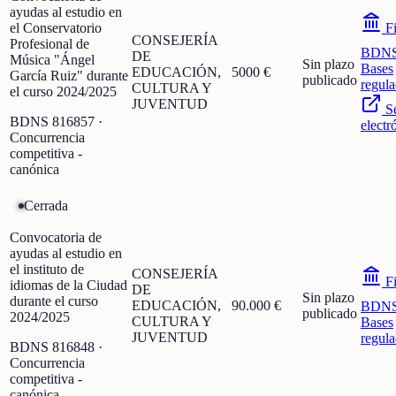
ayudas al estudio en
el Conservatorio
Fi
CONSEJERÍA
Profesional de
BDN
DE
Música "Ángel
Sin plazo
Bases
EDUCACIÓN,
5000 €
García Ruiz" durante
publicado
regula
CULTURA Y
el curso 2024/2025
JUVENTUD
S
BDNS
816857
·
electr
Concurrencia
competitiva -
canónica
Cerrada
Convocatoria de
ayudas al estudio en
el instituto de
CONSEJERÍA
Fi
idiomas de la Ciudad
DE
Sin plazo
durante el curso
EDUCACIÓN,
90.000 €
BDN
publicado
2024/2025
CULTURA Y
Bases
JUVENTUD
regula
BDNS
816848
·
Concurrencia
competitiva -
canónica