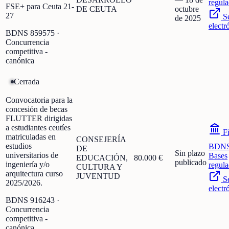
regula
FSE+ para Ceuta 21-
DE CEUTA
octubre
27
S
de 2025
electr
BDNS
859575
·
Concurrencia
competitiva -
canónica
Cerrada
Convocatoria para la
concesión de becas
FLUTTER dirigidas
a estudiantes ceutíes
Fi
matriculadas en
CONSEJERÍA
estudios
BDN
DE
Sin plazo
universitarios de
Bases
EDUCACIÓN,
80.000 €
publicado
ingeniería y/o
regula
CULTURA Y
arquitectura curso
JUVENTUD
S
2025/2026.
electr
BDNS
916243
·
Concurrencia
competitiva -
canónica