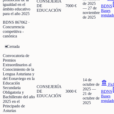
CONSEJERÍA
de 2025
igualdad en el
DE
7000 €
BDNS
—
27 de
ámbito educativo
EDUCACIÓN
Bases
noviembre
para el año 2025
regulad
de 2025
BDNS
867062
·
Concurrencia
competitiva -
canónica
Cerrada
Convocatoria de
Premios
Extraordinarios al
Conocimiento de la
Lengua Asturiana y
del Eonaviego en la
14 de
Educación
octubre de
Fic
CONSEJERÍA
Secundaria
2025
—
DE
3000 €
BDNS
Obligatoria y
21 de
EDUCACIÓN
Bases
Bachillerato del año
octubre de
regulad
2025 en el
2025
Principado de
Asturias