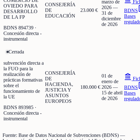
COMERCIO DE
marzo de
Fic
CONSEJERÍA
OVIEDO PARA
2026
—
DE
23.000 €
BDNS
DESARROLLO
31 de
EDUCACIÓN
Bases
DE LA FP
diciembre
regulad
de 2026
BDNS
894739
·
Concesión directa -
instrumental
Cerrada
subvención directa a
la FUO para la
CONSEJERÍA
realización de
01 de
DE
Fic
prácticas formativas
enero de
HACIENDA,
sobre el
180.000 €
2026
—
BDNS
JUSTICIA Y
funcionamiento de
15 de abril
Bases
ASUNTOS
la UE
de 2026
regulad
EUROPEOS
BDNS
893985
·
Concesión directa -
instrumental
Fuente:
Base de Datos Nacional de Subvenciones (BDNS)
—