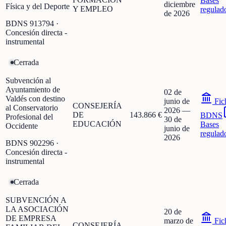
Bases
diciembre
Física y del Deporte
Y EMPLEO
regulad
de 2026
BDNS
913794
·
Concesión directa -
instrumental
Cerrada
Subvención al
Ayuntamiento de
02 de
Valdés con destino
junio de
Fic
CONSEJERÍA
al Conservatorio
2026
—
DE
143.866 €
BDNS
Profesional del
30 de
EDUCACIÓN
Bases
Occidente
junio de
regulad
2026
BDNS
902296
·
Concesión directa -
instrumental
Cerrada
SUBVENCIÓN A
LA ASOCIACIÓN
20 de
DE EMPRESA
marzo de
Fic
CONSEJERÍA