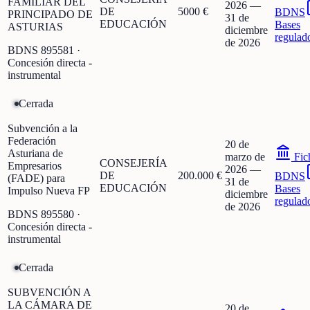
FAMILIAR DEL
2026
—
DE
5000 €
BDNS
PRINCIPADO DE
31 de
EDUCACIÓN
Bases
ASTURIAS
diciembre
regulad
de 2026
BDNS
895581
·
Concesión directa -
instrumental
Cerrada
Subvención a la
Federación
20 de
Asturiana de
marzo de
Fic
CONSEJERÍA
Empresarios
2026
—
DE
200.000 €
BDNS
(FADE) para
31 de
EDUCACIÓN
Bases
Impulso Nueva FP
diciembre
regulad
de 2026
BDNS
895580
·
Concesión directa -
instrumental
Cerrada
SUBVENCIÓN A
LA CÁMARA DE
20 de