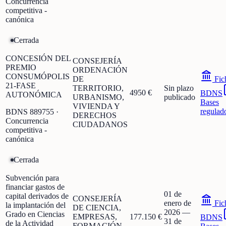
Concurrencia
competitiva -
canónica
Cerrada
CONCESIÓN DEL
CONSEJERÍA
PREMIO
ORDENACIÓN
CONSUMÓPOLIS
DE
Fic
21-FASE
TERRITORIO,
Sin plazo
4950 €
BDNS
AUTONÓMICA
URBANISMO,
publicado
Bases
VIVIENDA Y
regulad
BDNS
889755
·
DERECHOS
Concurrencia
CIUDADANOS
competitiva -
canónica
Cerrada
Subvención para
financiar gastos de
01 de
capital derivados de
CONSEJERÍA
enero de
Fic
la implantación del
DE CIENCIA,
2026
—
Grado en Ciencias
EMPRESAS,
177.150 €
BDNS
31 de
de la Actividad
FORMACIÓN