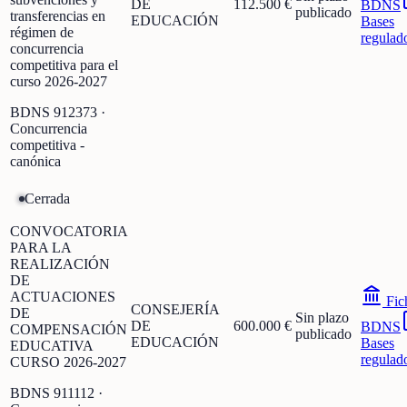
DE
112.500 €
BDNS
publicado
transferencias en
EDUCACIÓN
Bases
régimen de
regulad
concurrencia
competitiva para el
curso 2026-2027
BDNS
912373
·
Concurrencia
competitiva -
canónica
Cerrada
CONVOCATORIA
PARA LA
REALIZACIÓN
DE
ACTUACIONES
Fic
CONSEJERÍA
DE
Sin plazo
DE
600.000 €
BDNS
COMPENSACIÓN
publicado
EDUCACIÓN
Bases
EDUCATIVA
regulad
CURSO 2026-2027
BDNS
911112
·