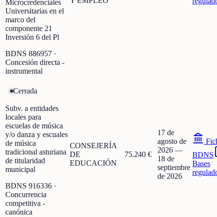
Y EMPLEO
regulad
Microcredenciales
Universitarias en el
marco del
componente 21
Inversión 6 del Pl
BDNS
886957
·
Concesión directa -
instrumental
Cerrada
Subv. a entidades
locales para
escuelas de música
17 de
y/o danza y escuales
agosto de
Fic
de música
CONSEJERÍA
2026
—
tradicional asturiana
DE
75.240 €
BDNS
18 de
de titularidad
EDUCACIÓN
Bases
septiembre
municipal
regulad
de 2026
BDNS
916336
·
Concurrencia
competitiva -
canónica