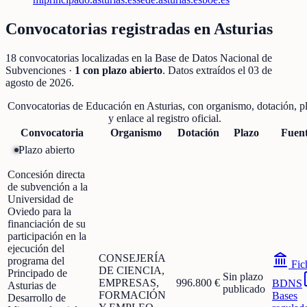
Convocatorias registradas en
Asturias
18
convocatorias localizadas
en la Base de Datos Nacional de
Subvenciones
·
1
con plazo abierto
. Datos extraídos el
03 de
agosto de 2026
.
Convocatorias de
Educación
en
Asturias
, con organismo, dotación, p
y enlace al registro oficial.
Convocatoria
Organismo
Dotación
Plazo
Fuen
Plazo abierto
Concesión directa
de subvención a la
Universidad de
Oviedo para la
financiación de su
participación en la
ejecución del
CONSEJERÍA
programa del
Fic
DE CIENCIA,
Principado de
Sin plazo
EMPRESAS,
996.800 €
BDNS
Asturias de
publicado
FORMACIÓN
Bases
Desarrollo de