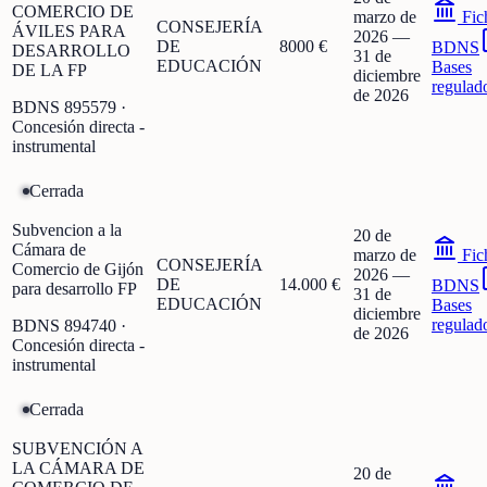
COMERCIO DE
marzo de
Fic
CONSEJERÍA
ÁVILES PARA
2026
—
DE
8000 €
BDNS
DESARROLLO
31 de
EDUCACIÓN
Bases
DE LA FP
diciembre
regulad
de 2026
BDNS
895579
·
Concesión directa -
instrumental
Cerrada
Subvencion a la
20 de
Cámara de
marzo de
Fic
CONSEJERÍA
Comercio de Gijón
2026
—
DE
14.000 €
BDNS
para desarrollo FP
31 de
EDUCACIÓN
Bases
diciembre
regulad
BDNS
894740
·
de 2026
Concesión directa -
instrumental
Cerrada
SUBVENCIÓN A
LA CÁMARA DE
20 de