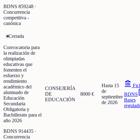
BDNS
859248
·
Concurrencia
competitiva -
canónica
Cerrada
Convocatoria para
la realización de
olimpiadas
educativas que
fomenten el
esfuerzo y
rendimiento
Hasta 15
Fic
académico del
CONSEJERÍA
de
alumnado de
DE
8000 €
BDNS
septiembre
Educación
EDUCACIÓN
Bases
de 2026
Secundaria
regulad
Obligatoria y
Bachillerato para el
año 2026
BDNS
914435
·
Concurrencia