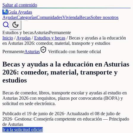
Saltar al contenido
Guía Ayudas
€
Ayudas
Categorías
Comunidades
Vivienda
Becas
Sobre nosotros
Estudios y becas
Asturias
Permanente
Inicio
/
Ayudas
/
Estudios y becas
/
Becas y ayudas a la educación
en Asturias 2026: comedor, material, transporte y estudios
Permanente
Asturias
Verificado con fuente oficial
Becas y ayudas a la educación en Asturias
2026: comedor, material, transporte y
estudios
Becas de comedor, libros, transporte escolar y ayudas al estudio en
Asturias 2026 con requisitos, plazos por convocatoria (BOPA) y
solicitud en sede electrónica.
Publicado el
19 de junio de 2026
· Actualizado el
08 de julio de
2026
· Gestiona:
Consejería competente en educación — Principado
de Asturias
Ir a la solicitud oficial