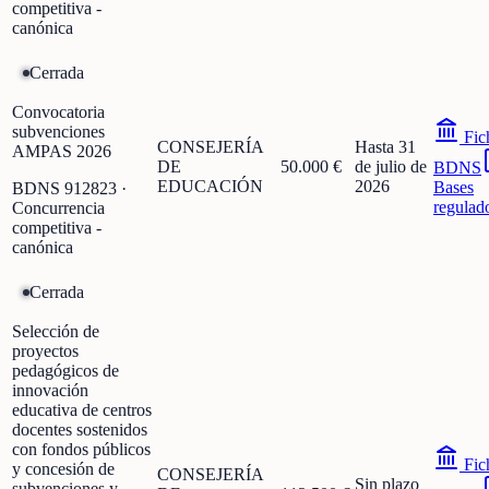
competitiva -
canónica
Cerrada
Convocatoria
subvenciones
Fic
CONSEJERÍA
Hasta 31
AMPAS 2026
DE
50.000 €
de julio de
BDNS
EDUCACIÓN
2026
Bases
BDNS
912823
·
regulad
Concurrencia
competitiva -
canónica
Cerrada
Selección de
proyectos
pedagógicos de
innovación
educativa de centros
docentes sostenidos
con fondos públicos
Fic
y concesión de
CONSEJERÍA
Sin plazo
subvenciones y