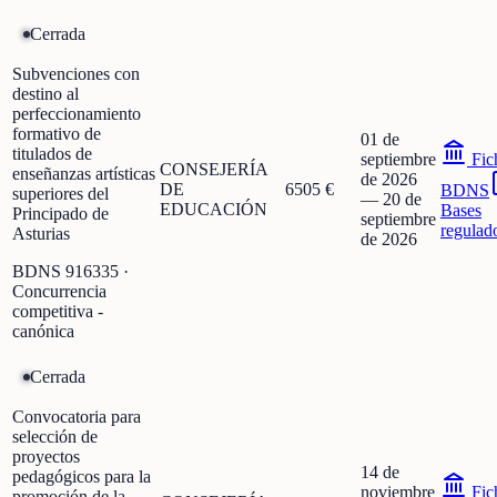
Cerrada
Subvenciones con
destino al
perfeccionamiento
formativo de
01 de
titulados de
septiembre
Fic
CONSEJERÍA
enseñanzas artísticas
de 2026
DE
6505 €
BDNS
superiores del
—
20 de
EDUCACIÓN
Bases
Principado de
septiembre
regulad
Asturias
de 2026
BDNS
916335
·
Concurrencia
competitiva -
canónica
Cerrada
Convocatoria para
selección de
proyectos
14 de
pedagógicos para la
noviembre
Fic
promoción de la