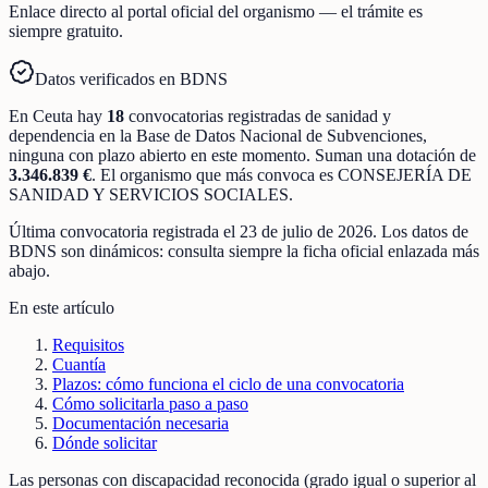
Enlace directo al portal oficial del organismo — el trámite es
siempre gratuito.
Datos verificados en BDNS
En
Ceuta
hay
18
convocatorias registradas
de
sanidad y
dependencia
en la Base de Datos Nacional de Subvenciones
,
ninguna con plazo abierto en este momento
.
Suman una dotación de
3.346.839 €
.
El organismo que más convoca es
CONSEJERÍA DE
SANIDAD Y SERVICIOS SOCIALES
.
Última convocatoria registrada el
23 de julio de 2026
. Los datos de
BDNS son dinámicos: consulta siempre la ficha oficial enlazada más
abajo.
En este artículo
Requisitos
Cuantía
Plazos: cómo funciona el ciclo de una convocatoria
Cómo solicitarla paso a paso
Documentación necesaria
Dónde solicitar
Las personas con discapacidad reconocida (grado igual o superior al