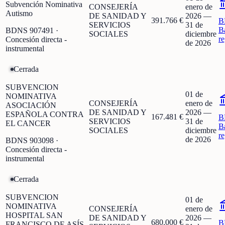
Subvención Nominativa
CONSEJERÍA
enero de
Autismo
DE SANIDAD Y
2026
—
391.766 €
B
SERVICIOS
31 de
B
BDNS
907491
·
SOCIALES
diciembre
r
Concesión directa -
de 2026
instrumental
Cerrada
SUBVENCION
01 de
NOMINATIVA
CONSEJERÍA
enero de
ASOCIACIÓN
DE SANIDAD Y
2026
—
ESPAÑOLA CONTRA
167.481 €
B
SERVICIOS
31 de
EL CANCER
B
SOCIALES
diciembre
r
de 2026
BDNS
903098
·
Concesión directa -
instrumental
Cerrada
SUBVENCION
01 de
NOMINATIVA
CONSEJERÍA
enero de
HOSPITAL SAN
DE SANIDAD Y
2026
—
680.000 €
B
FRANCISCO DE ASÍS