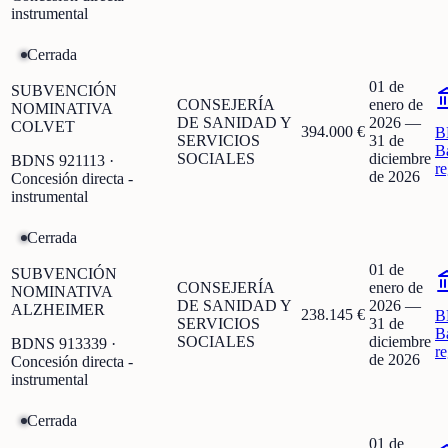
instrumental
Cerrada
01 de
SUBVENCIÓN
CONSEJERÍA
enero de
NOMINATIVA
DE SANIDAD Y
2026
—
COLVET
394.000 €
B
SERVICIOS
31 de
B
SOCIALES
diciembre
BDNS
921113
·
r
de 2026
Concesión directa -
instrumental
Cerrada
01 de
SUBVENCIÓN
CONSEJERÍA
enero de
NOMINATIVA
DE SANIDAD Y
2026
—
ALZHEIMER
238.145 €
B
SERVICIOS
31 de
B
SOCIALES
diciembre
BDNS
913339
·
r
de 2026
Concesión directa -
instrumental
Cerrada
01 de