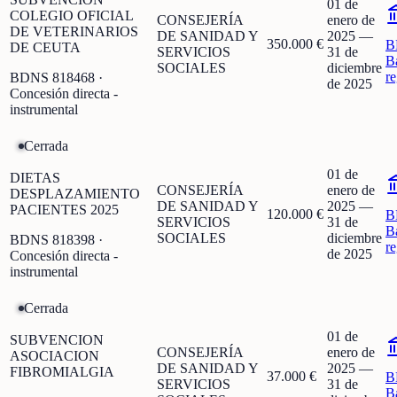
01 de
COLEGIO OFICIAL
CONSEJERÍA
enero de
DE VETERINARIOS
DE SANIDAD Y
2025
—
350.000 €
B
DE CEUTA
SERVICIOS
31 de
B
SOCIALES
diciembre
r
BDNS
818468
·
de 2025
Concesión directa -
instrumental
Cerrada
01 de
DIETAS
CONSEJERÍA
enero de
DESPLAZAMIENTO
DE SANIDAD Y
2025
—
PACIENTES 2025
120.000 €
B
SERVICIOS
31 de
B
SOCIALES
diciembre
BDNS
818398
·
r
de 2025
Concesión directa -
instrumental
Cerrada
01 de
SUBVENCION
CONSEJERÍA
enero de
ASOCIACION
DE SANIDAD Y
2025
—
FIBROMIALGIA
37.000 €
B
SERVICIOS
31 de
B