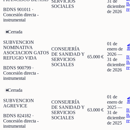
SERVICIOS
31 de
B
SOCIALES
diciembre
r
BDNS
901011
·
de 2026
Concesión directa -
instrumental
Cerrada
SUBVENCION
01 de
NOMINATIVA
CONSEJERÍA
enero de
ASOCIACION GATOS
DE SANIDAD Y
2026
—
65.000 €
B
REFUGIO VIDA
SERVICIOS
31 de
B
SOCIALES
diciembre
r
BDNS
900799
·
de 2026
Concesión directa -
instrumental
Cerrada
01 de
SUBVENCION
CONSEJERÍA
enero de
AGREVICE
DE SANIDAD Y
2025
—
63.000 €
B
SERVICIOS
31 de
B
BDNS
824182
·
SOCIALES
diciembre
r
Concesión directa -
de 2025
instrumental