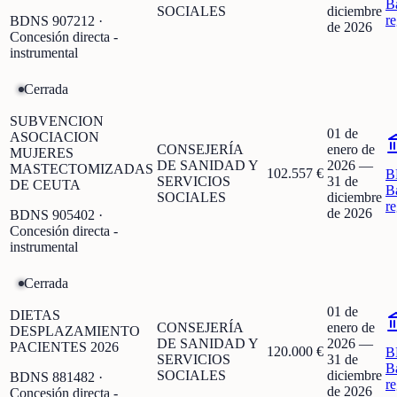
B
SOCIALES
diciembre
r
BDNS
907212
·
de 2026
Concesión directa -
instrumental
Cerrada
SUBVENCION
01 de
ASOCIACION
CONSEJERÍA
enero de
MUJERES
DE SANIDAD Y
2026
—
MASTECTOMIZADAS
102.557 €
B
SERVICIOS
31 de
DE CEUTA
B
SOCIALES
diciembre
r
de 2026
BDNS
905402
·
Concesión directa -
instrumental
Cerrada
01 de
DIETAS
CONSEJERÍA
enero de
DESPLAZAMIENTO
DE SANIDAD Y
2026
—
PACIENTES 2026
120.000 €
B
SERVICIOS
31 de
B
SOCIALES
diciembre
BDNS
881482
·
r
de 2026
Concesión directa -