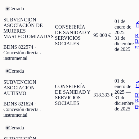
Cerrada
SUBVENCION
01 de
ASOCIACIÓN DE
CONSEJERÍA
enero de
MUJERES
DE SANIDAD Y
2025
—
95.000 €
B
MASTECTOMIZADAS
SERVICIOS
31 de
B
SOCIALES
diciembre
r
BDNS
822574
·
de 2025
Concesión directa -
instrumental
Cerrada
01 de
SUBVENCION
CONSEJERÍA
enero de
ASOCIACIÓN
DE SANIDAD Y
2025
—
AUTISMO
318.333 €
B
SERVICIOS
31 de
B
SOCIALES
diciembre
BDNS
821624
·
r
de 2025
Concesión directa -
instrumental
Cerrada
SUBVENCIÓN