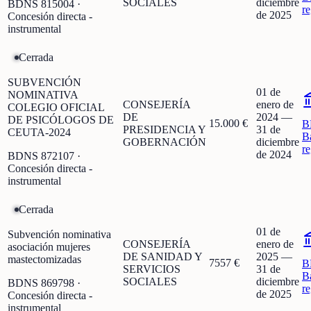
SOCIALES
diciembre
BDNS
815004
·
r
de 2025
Concesión directa -
instrumental
Cerrada
SUBVENCIÓN
01 de
NOMINATIVA
CONSEJERÍA
enero de
COLEGIO OFICIAL
DE
2024
—
DE PSICÓLOGOS DE
15.000 €
B
PRESIDENCIA Y
31 de
CEUTA-2024
B
GOBERNACIÓN
diciembre
r
de 2024
BDNS
872107
·
Concesión directa -
instrumental
Cerrada
01 de
Subvención nominativa
CONSEJERÍA
enero de
asociación mujeres
DE SANIDAD Y
2025
—
mastectomizadas
7557 €
B
SERVICIOS
31 de
B
SOCIALES
diciembre
BDNS
869798
·
r
de 2025
Concesión directa -
instrumental