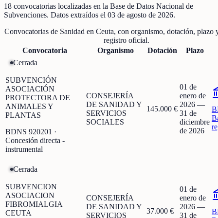
18
convocatorias localizadas
en la Base de Datos Nacional de
Subvenciones
. Datos extraídos el
03 de agosto de 2026
.
Convocatorias de
Sanidad
en
Ceuta
, con organismo, dotación, plazo y
registro oficial.
Convocatoria
Organismo
Dotación
Plazo
Cerrada
SUBVENCIÓN
01 de
ASOCIACIÓN
CONSEJERÍA
enero de
PROTECTORA DE
DE SANIDAD Y
2026
—
ANIMALES Y
145.000 €
B
SERVICIOS
31 de
PLANTAS
B
SOCIALES
diciembre
r
de 2026
BDNS
920201
·
Concesión directa -
instrumental
Cerrada
SUBVENCION
01 de
ASOCIACION
CONSEJERÍA
enero de
FIBROMIALGIA
DE SANIDAD Y
2026
—
37.000 €
B
CEUTA
SERVICIOS
31 de