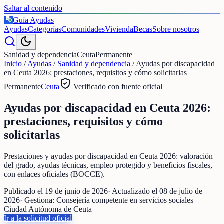
Saltar al contenido
Guía Ayudas
€
Ayudas
Categorías
Comunidades
Vivienda
Becas
Sobre nosotros
Sanidad y dependencia
Ceuta
Permanente
Inicio
/
Ayudas
/
Sanidad y dependencia
/
Ayudas por discapacidad
en Ceuta 2026: prestaciones, requisitos y cómo solicitarlas
Permanente
Ceuta
Verificado con fuente oficial
Ayudas por discapacidad en Ceuta 2026:
prestaciones, requisitos y cómo
solicitarlas
Prestaciones y ayudas por discapacidad en Ceuta 2026: valoración
del grado, ayudas técnicas, empleo protegido y beneficios fiscales,
con enlaces oficiales (BOCCE).
Publicado el
19 de junio de 2026
· Actualizado el
08 de julio de
2026
· Gestiona:
Consejería competente en servicios sociales —
Ciudad Autónoma de Ceuta
Ir a la solicitud oficial