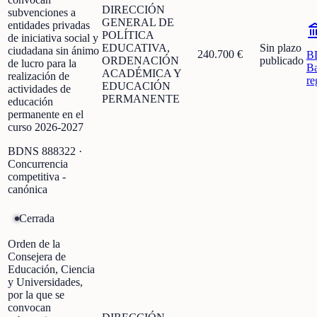
DIRECCIÓN
subvenciones a
GENERAL DE
entidades privadas
POLÍTICA
de iniciativa social y
EDUCATIVA,
Sin plazo
ciudadana sin ánimo
240.700 €
B
ORDENACIÓN
publicado
de lucro para la
Ba
ACADÉMICA Y
realización de
re
EDUCACIÓN
actividades de
PERMANENTE
educación
permanente en el
curso 2026-2027
BDNS
888322
·
Concurrencia
competitiva -
canónica
Cerrada
Orden de la
Consejera de
Educación, Ciencia
y Universidades,
por la que se
convocan