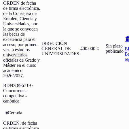
ORDEN de fecha
de firma electrónica,
de la Consejera de
Empleo, Ciencia y
Universidades, por
la que se convocan
las becas de
excelencia para el
DIRECCIÓN
acceso, por primera
Sin plazo
GENERAL DE
400.000 €
B
vez, a estudios
publicado
UNIVERSIDADES
Ba
universitarios
re
oficiales de Grado y
Máster en el curso
académico
2026/2027.
BDNS
896719
·
Concurrencia
competitiva -
canónica
Cerrada
ORDEN, de fecha
de firma electrónica,