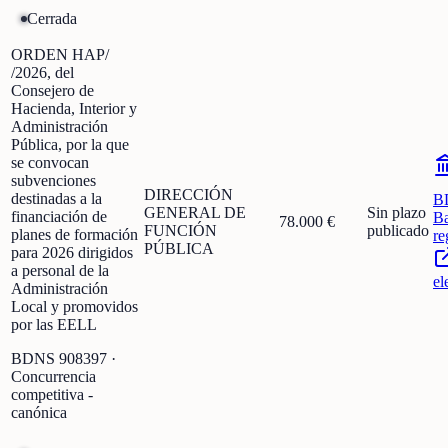
Cerrada
ORDEN HAP/
/2026, del
Consejero de
Hacienda, Interior y
Administración
Pública, por la que
se convocan
subvenciones
DIRECCIÓN
destinadas a la
B
GENERAL DE
Sin plazo
financiación de
Ba
78.000 €
FUNCIÓN
publicado
planes de formación
re
PÚBLICA
para 2026 dirigidos
a personal de la
el
Administración
Local y promovidos
por las EELL
BDNS
908397
·
Concurrencia
competitiva -
canónica