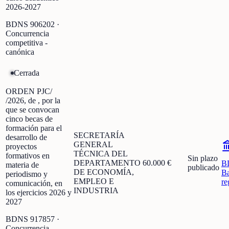
2026-2027
BDNS
906202
·
Concurrencia
competitiva -
canónica
Cerrada
ORDEN PJC/
/2026, de , por la
que se convocan
cinco becas de
formación para el
SECRETARÍA
desarrollo de
GENERAL
proyectos
TÉCNICA DEL
formativos en
Sin plazo
DEPARTAMENTO
60.000 €
B
materia de
publicado
DE ECONOMÍA,
Ba
periodismo y
EMPLEO E
re
comunicación, en
INDUSTRIA
los ejercicios 2026 y
2027
BDNS
917857
·
Concurrencia