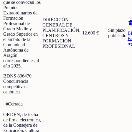
que se convocan los
Premios
Extraordinarios de
Formación
DIRECCIÓN
Profesional de
GENERAL DE
Grado Medio y
PLANIFICACIÓN,
Sin plazo
12.600 €
B
Grado Superior en
CENTROS Y
publicado
Ba
el ámbito de la
FORMACIÓN
re
Comunidad
PROFESIONAL
Autónoma de
Aragón
correspondientes al
año 2025.
BDNS
896470
·
Concurrencia
competitiva -
canónica
Cerrada
ORDEN, de fecha
de firma electrónica,
de la Consejera de
Educación, Cultura