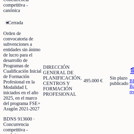
competitiva -
canónica
Cerrada
Orden de
convocatoria de
subvenciones a
entidades sin ánimo
de lucro para el
desarrollo de
Programas de
DIRECCIÓN
Cualificación Inicial
GENERAL DE
de Formación
PLANIFICACIÓN,
Sin plazo
495.000 €
B
Profesional en la
CENTROS Y
publicado
Ba
Modalidad I,
FORMACIÓN
re
iniciados en el año
PROFESIONAL
2025, en el marco
del programa FSE+
Aragón 2021-2027
BDNS
913600
·
Concurrencia
competitiva -