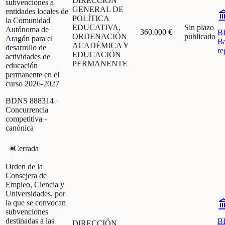
DIRECCIÓN
subvenciones a
GENERAL DE
entidades locales de
POLÍTICA
la Comunidad
EDUCATIVA,
Sin plazo
Autónoma de
360.000 €
B
ORDENACIÓN
publicado
Aragón para el
Ba
ACADÉMICA Y
desarrollo de
re
EDUCACIÓN
actividades de
PERMANENTE
educación
permanente en el
curso 2026-2027
BDNS
888314
·
Concurrencia
competitiva -
canónica
Cerrada
Orden de la
Consejera de
Empleo, Ciencia y
Universidades, por
la que se convocan
subvenciones
destinadas a las
B
DIRECCIÓN