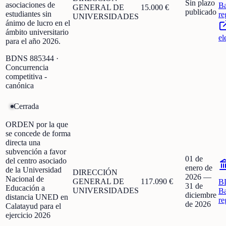
Sin plazo
asociaciones de
Ba
GENERAL DE
15.000 €
publicado
estudiantes sin
re
UNIVERSIDADES
ánimo de lucro en el
ámbito universitario
el
para el año 2026.
BDNS
885344
·
Concurrencia
competitiva -
canónica
Cerrada
ORDEN por la que
se concede de forma
directa una
subvención a favor
01 de
del centro asociado
enero de
de la Universidad
DIRECCIÓN
2026
—
Nacional de
GENERAL DE
117.090 €
B
31 de
Educación a
UNIVERSIDADES
Ba
diciembre
distancia UNED en
re
de 2026
Calatayud para el
ejercicio 2026