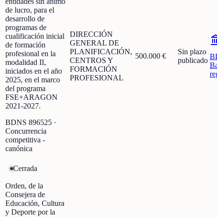
entidades sin ánimo
de lucro, para el
desarrollo de
programas de
DIRECCIÓN
cualificación inicial
GENERAL DE
de formación
PLANIFICACIÓN,
Sin plazo
profesional en la
500.000 €
B
CENTROS Y
publicado
modalidad II,
Ba
FORMACIÓN
iniciados en el año
re
PROFESIONAL
2025, en el marco
del programa
FSE+ARAGON
2021-2027.
BDNS
896525
·
Concurrencia
competitiva -
canónica
Cerrada
Orden, de la
Consejera de
Educación, Cultura
y Deporte por la