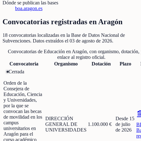
Dónde se publican las bases
boa.aragon.es
Convocatorias registradas en
Aragón
18
convocatorias localizadas
en la Base de Datos Nacional de
Subvenciones
. Datos extraídos el
03 de agosto de 2026
.
Convocatorias de
Educación
en
Aragón
, con organismo, dotación, 
enlace al registro oficial.
Convocatoria
Organismo
Dotación
Plazo
Cerrada
Orden de la
Consejera de
Educación, Ciencia
y Universidades,
por la que se
convocan las becas
de movilidad en los
DIRECCIÓN
Desde 15
campus
GENERAL DE
1.100.000 €
de julio
B
universitarios en
UNIVERSIDADES
de 2026
Ba
Aragón para el
re
curso académico