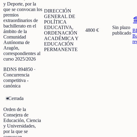
y Deporte, por la
que se convocan los
DIRECCIÓN
premios
GENERAL DE
extraordinarios de
POLÍTICA
bachillerato en el
EDUCATIVA,
Sin plazo
4800 €
B
ámbito de la
ORDENACIÓN
publicado
Ba
Comunidad
ACADÉMICA Y
re
Autónoma de
EDUCACIÓN
Aragón,
PERMANENTE
correspondientes al
curso 2025/2026
BDNS
894850
·
Concurrencia
competitiva -
canónica
Cerrada
Orden de la
Consejera de
Educación, Ciencia
y Universidades,
por la que se
convocan