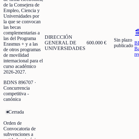
de la Consejera de
Empleo, Ciencia y
Universidades por
la que se convocan
las becas
complementarias a
DIRECCIÓN
las del Programa
Sin plazo
GENERAL DE
600.000 €
B
Erasmus + y a las
publicado
UNIVERSIDADES
Ba
de otros programas
re
de movilidad
internacional para el
curso académico
2026-2027.
BDNS
896707
·
Concurrencia
competitiva -
canónica
Cerrada
Orden de
Convocatoria de
subvenciones a