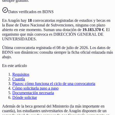
siempre gratuito.
Datos verificados en BDNS
En
Aragón
hay
18
convocatorias registradas
de
estudios y becas
en
la Base de Datos Nacional de Subvenciones
, ninguna con plazo
abierto en este momento
.
Suman una dotación de
19.183.370 €
.
El
organismo que más convoca es
DIRECCIÓN GENERAL DE
UNIVERSIDADES
.
Última convocatoria registrada el
08 de julio de 2026
. Los datos de
BDNS son dinámicos: consulta siempre la ficha oficial enlazada más
abajo.
En este artículo
Requisitos
Cuantía
Plazos: cómo funciona el ciclo de una convocatoria
Cómo solicitarla paso a paso
Documentación necesaria
Dónde solicitar
Además de la beca general del Ministerio (la más importante en
cuantía), los estudiantes universitarios de Aragón disponen de un