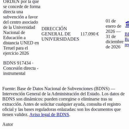
ORDEN por la que
se concede de forma
directa una
subvención a favor
01 de
del centro asociado
enero de
de la Universidad
DIRECCIÓN
2026
—
Nacional de
GENERAL DE
117.090 €
B
31 de
Educación a
UNIVERSIDADES
Ba
diciembre
distancia UNED en
re
de 2026
Teruel para el
ejercicio 2026
BDNS
917434
·
Concesión directa -
instrumental
Fuente:
Base de Datos Nacional de Subvenciones (BDNS)
—
Intervención General de la Administración del Estado
.
Los datos de
BDNS son dinámicos: pueden corregirse o eliminarse tras su
extracción.
Antes de solicitar cualquier ayuda, consulta el registro
oficial y las bases reguladoras enlazadas: son los documentos que
tienen validez.
Aviso legal de BDNS
.
Autor