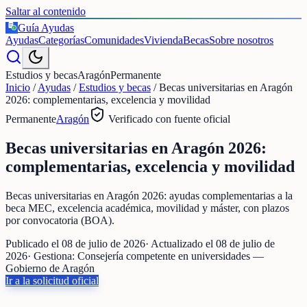
Saltar al contenido
Guía Ayudas
€
Ayudas
Categorías
Comunidades
Vivienda
Becas
Sobre nosotros
Estudios y becas
Aragón
Permanente
Inicio
/
Ayudas
/
Estudios y becas
/
Becas universitarias en Aragón
2026: complementarias, excelencia y movilidad
Permanente
Aragón
Verificado con fuente oficial
Becas universitarias en Aragón 2026:
complementarias, excelencia y movilidad
Becas universitarias en Aragón 2026: ayudas complementarias a la
beca MEC, excelencia académica, movilidad y máster, con plazos
por convocatoria (BOA).
Publicado el
08 de julio de 2026
· Actualizado el
08 de julio de
2026
· Gestiona:
Consejería competente en universidades —
Gobierno de Aragón
Ir a la solicitud oficial