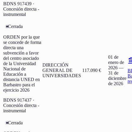
BDNS
917439
·
Concesión directa -
instrumental
Cerrada
ORDEN por la que
se concede de forma
directa una
subvención a favor
01 de
del centro asociado
enero de
de la Universidad
DIRECCIÓN
2026
—
Nacional de
GENERAL DE
117.090 €
B
31 de
Educación a
UNIVERSIDADES
Ba
diciembre
distancia UNED en
re
de 2026
Barbastro para el
ejercicio 2026
BDNS
917437
·
Concesión directa -
instrumental
Cerrada