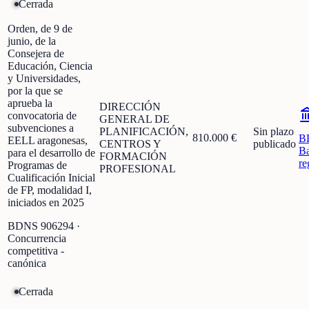
Cerrada
Orden, de 9 de
junio, de la
Consejera de
Educación, Ciencia
y Universidades,
por la que se
aprueba la
DIRECCIÓN
convocatoria de
GENERAL DE
subvenciones a
PLANIFICACIÓN,
Sin plazo
810.000 €
B
EELL aragonesas,
CENTROS Y
publicado
Ba
para el desarrollo de
FORMACIÓN
re
Programas de
PROFESIONAL
Cualificación Inicial
de FP, modalidad I,
iniciados en 2025
BDNS
906294
·
Concurrencia
competitiva -
canónica
Cerrada