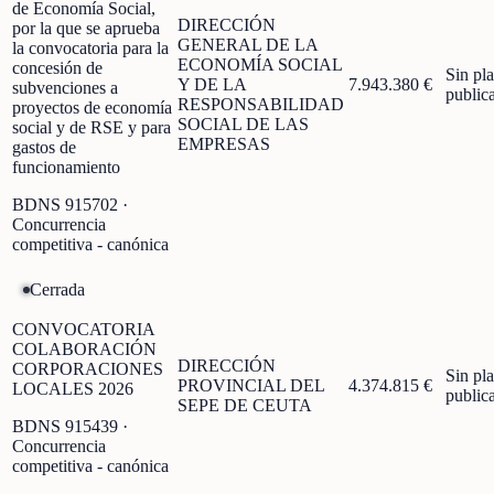
de Economía Social,
DIRECCIÓN
por la que se aprueba
GENERAL DE LA
la convocatoria para la
ECONOMÍA SOCIAL
concesión de
Sin pl
Y DE LA
7.943.380 €
subvenciones a
public
RESPONSABILIDAD
proyectos de economía
SOCIAL DE LAS
social y de RSE y para
EMPRESAS
gastos de
funcionamiento
BDNS
915702
·
Concurrencia
competitiva - canónica
Cerrada
CONVOCATORIA
COLABORACIÓN
DIRECCIÓN
CORPORACIONES
Sin pl
PROVINCIAL DEL
4.374.815 €
LOCALES 2026
public
SEPE DE CEUTA
BDNS
915439
·
Concurrencia
competitiva - canónica