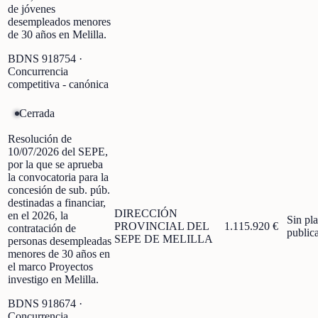
de jóvenes
desempleados menores
de 30 años en Melilla.
BDNS
918754
·
Concurrencia
competitiva - canónica
Cerrada
Resolución de
10/07/2026 del SEPE,
por la que se aprueba
la convocatoria para la
concesión de sub. púb.
destinadas a financiar,
DIRECCIÓN
en el 2026, la
Sin pl
PROVINCIAL DEL
1.115.920 €
contratación de
public
SEPE DE MELILLA
personas desempleadas
menores de 30 años en
el marco Proyectos
investigo en Melilla.
BDNS
918674
·
Concurrencia