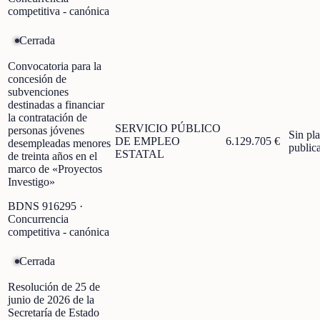
competitiva - canónica
Cerrada
Convocatoria para la
concesión de
subvenciones
destinadas a financiar
la contratación de
SERVICIO PÚBLICO
personas jóvenes
Sin pl
DE EMPLEO
6.129.705 €
desempleadas menores
public
ESTATAL
de treinta años en el
marco de «Proyectos
Investigo»
BDNS
916295
·
Concurrencia
competitiva - canónica
Cerrada
Resolución de 25 de
junio de 2026 de la
Secretaría de Estado