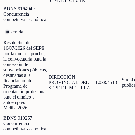
SEPE DE CEUTA
BDNS
919494
·
Concurrencia
competitiva - canónica
Cerrada
Resolución de
16/07/2026 del SEPE
por la que se aprueba,
la convocatoria para la
concesión de
subvenciones públicas,
destinadas a la
DIRECCIÓN
Sin pl
financiación del
PROVINCIAL DEL
1.088.451 €
public
Programa de
SEPE DE MELILLA
orientación profesional
para el empleo y
autoempleo.
Melilla.2026.
BDNS
919257
·
Concurrencia
competitiva - canónica