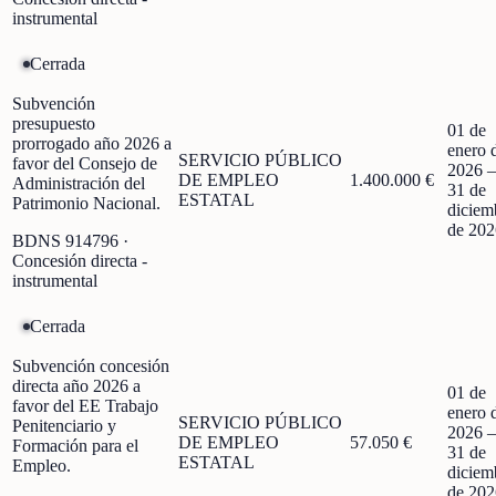
instrumental
Cerrada
Subvención
presupuesto
01 de
prorrogado año 2026 a
enero 
SERVICIO PÚBLICO
favor del Consejo de
2026
DE EMPLEO
1.400.000 €
Administración del
31 de
ESTATAL
Patrimonio Nacional.
diciem
de 202
BDNS
914796
·
Concesión directa -
instrumental
Cerrada
Subvención concesión
directa año 2026 a
01 de
favor del EE Trabajo
enero 
SERVICIO PÚBLICO
Penitenciario y
2026
DE EMPLEO
57.050 €
Formación para el
31 de
ESTATAL
Empleo.
diciem
de 202