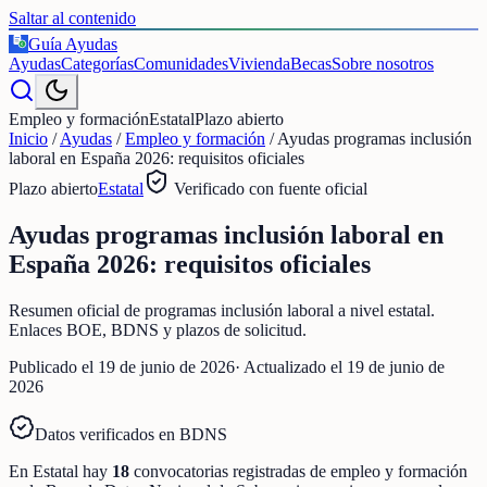
Saltar al contenido
Guía Ayudas
€
Ayudas
Categorías
Comunidades
Vivienda
Becas
Sobre nosotros
Empleo y formación
Estatal
Plazo abierto
Inicio
/
Ayudas
/
Empleo y formación
/
Ayudas programas inclusión
laboral en España 2026: requisitos oficiales
Plazo abierto
Estatal
Verificado con fuente oficial
Ayudas programas inclusión laboral en
España 2026: requisitos oficiales
Resumen oficial de programas inclusión laboral a nivel estatal.
Enlaces BOE, BDNS y plazos de solicitud.
Publicado el
19 de junio de 2026
· Actualizado el
19 de junio de
2026
Datos verificados en BDNS
En
Estatal
hay
18
convocatorias registradas
de
empleo y formación