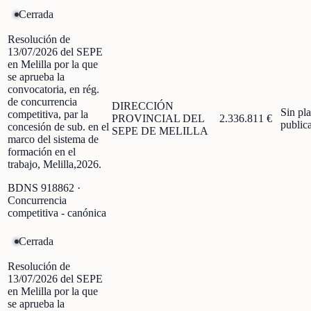
Cerrada
Resolución de
13/07/2026 del SEPE
en Melilla por la que
se aprueba la
convocatoria, en rég.
de concurrencia
DIRECCIÓN
Sin pl
competitiva, par la
PROVINCIAL DEL
2.336.811 €
public
concesión de sub. en el
SEPE DE MELILLA
marco del sistema de
formación en el
trabajo, Melilla,2026.
BDNS
918862
·
Concurrencia
competitiva - canónica
Cerrada
Resolución de
13/07/2026 del SEPE
en Melilla por la que
se aprueba la