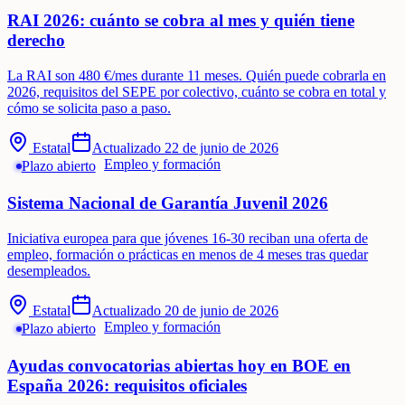
RAI 2026: cuánto se cobra al mes y quién tiene
derecho
La RAI son 480 €/mes durante 11 meses. Quién puede cobrarla en
2026, requisitos del SEPE por colectivo, cuánto se cobra en total y
cómo se solicita paso a paso.
Estatal
Actualizado
22 de junio de 2026
Empleo y formación
Plazo abierto
Sistema Nacional de Garantía Juvenil 2026
Iniciativa europea para que jóvenes 16-30 reciban una oferta de
empleo, formación o prácticas en menos de 4 meses tras quedar
desempleados.
Estatal
Actualizado
20 de junio de 2026
Empleo y formación
Plazo abierto
Ayudas convocatorias abiertas hoy en BOE en
España 2026: requisitos oficiales