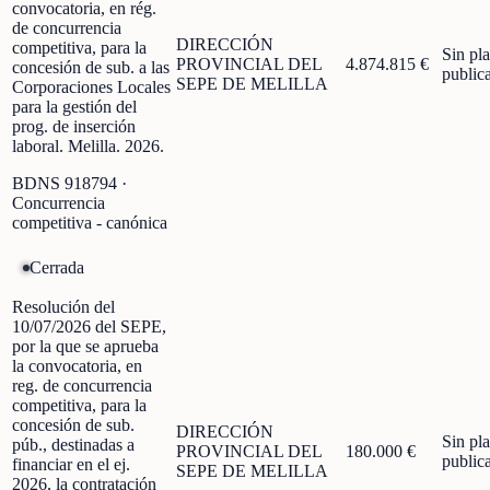
convocatoria, en rég.
de concurrencia
DIRECCIÓN
competitiva, para la
Sin pl
PROVINCIAL DEL
4.874.815 €
concesión de sub. a las
public
SEPE DE MELILLA
Corporaciones Locales
para la gestión del
prog. de inserción
laboral. Melilla. 2026.
BDNS
918794
·
Concurrencia
competitiva - canónica
Cerrada
Resolución del
10/07/2026 del SEPE,
por la que se aprueba
la convocatoria, en
reg. de concurrencia
competitiva, para la
concesión de sub.
DIRECCIÓN
Sin pl
púb., destinadas a
PROVINCIAL DEL
180.000 €
public
financiar en el ej.
SEPE DE MELILLA
2026, la contratación