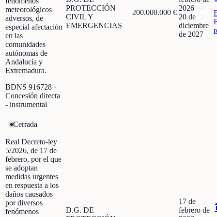
fenómenos
PROTECCIÓN
2026
—
meteorológicos
200.000.000 €
CIVIL Y
20 de
adversos, de
EMERGENCIAS
diciembre
especial afectación
r
de 2027
en las
comunidades
autónomas de
Andalucía y
Extremadura.
BDNS
916728
·
Concesión directa
- instrumental
Cerrada
Real Decreto-ley
5/2026, de 17 de
febrero, por el que
se adoptan
medidas urgentes
en respuesta a los
daños causados
17 de
por diversos
D.G. DE
febrero de
fenómenos