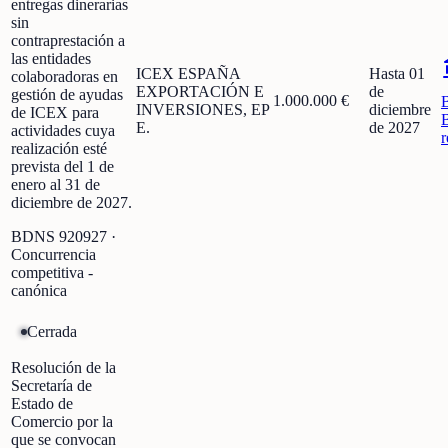
entregas dinerarias
sin
contraprestación a
las entidades
ICEX ESPAÑA
Hasta 01
colaboradoras en
EXPORTACIÓN E
de
gestión de ayudas
1.000.000 €
INVERSIONES, EP
diciembre
de ICEX para
E.
de 2027
actividades cuya
r
realización esté
prevista del 1 de
enero al 31 de
diciembre de 2027.
BDNS
920927
·
Concurrencia
competitiva -
canónica
Cerrada
Resolución de la
Secretaría de
Estado de
Comercio por la
que se convocan