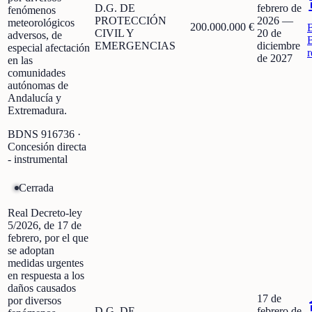
D.G. DE
febrero de
fenómenos
PROTECCIÓN
2026
—
meteorológicos
200.000.000 €
CIVIL Y
20 de
adversos, de
EMERGENCIAS
diciembre
especial afectación
r
de 2027
en las
comunidades
autónomas de
Andalucía y
Extremadura.
BDNS
916736
·
Concesión directa
- instrumental
Cerrada
Real Decreto-ley
5/2026, de 17 de
febrero, por el que
se adoptan
medidas urgentes
en respuesta a los
daños causados
17 de
por diversos
D.G. DE
febrero de