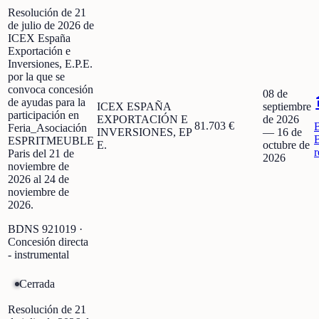
Resolución de 21
de julio de 2026 de
ICEX España
Exportación e
Inversiones, E.P.E.
por la que se
convoca concesión
08 de
de ayudas para la
ICEX ESPAÑA
septiembre
participación en
EXPORTACIÓN E
de 2026
81.703 €
Feria_Asociación
INVERSIONES, EP
—
16 de
ESPRITMEUBLE
E.
octubre de
r
Paris del 21 de
2026
noviembre de
2026 al 24 de
noviembre de
2026.
BDNS
921019
·
Concesión directa
- instrumental
Cerrada
Resolución de 21