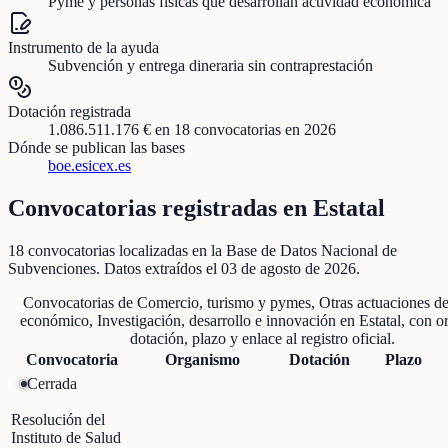
Pyme y personas físicas que desarrollan actividad económica
Instrumento de la ayuda
Subvención y entrega dineraria sin contraprestación
Dotación registrada
1.086.511.176 €
en
18
convocatorias
en 2026
Dónde se publican las bases
boe.es
icex.es
Convocatorias registradas en
Estatal
18
convocatorias localizadas
en la Base de Datos Nacional de
Subvenciones
. Datos extraídos el
03 de agosto de 2026
.
Convocatorias de
Comercio, turismo y pymes, Otras actuaciones de
económico, Investigación, desarrollo e innovación
en
Estatal
, con o
dotación, plazo y enlace al registro oficial.
Convocatoria
Organismo
Dotación
Plazo
Cerrada
Resolución del
Instituto de Salud