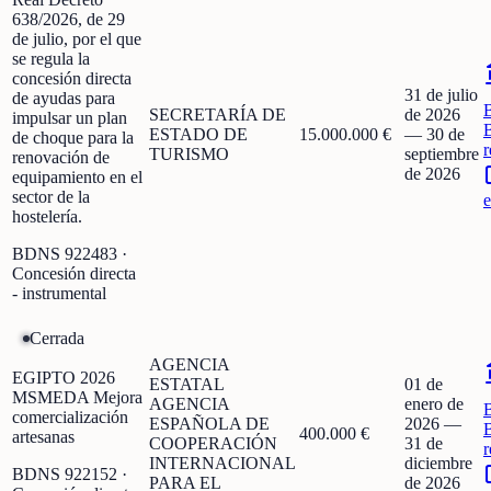
638/2026, de 29
de julio, por el que
se regula la
concesión directa
31 de julio
de ayudas para
SECRETARÍA DE
de 2026
impulsar un plan
ESTADO DE
15.000.000 €
—
30 de
de choque para la
r
TURISMO
septiembre
renovación de
de 2026
equipamiento en el
sector de la
e
hostelería.
BDNS
922483
·
Concesión directa
- instrumental
Cerrada
AGENCIA
EGIPTO 2026
ESTATAL
01 de
MSMEDA Mejora
AGENCIA
enero de
comercialización
ESPAÑOLA DE
2026
—
400.000 €
artesanas
COOPERACIÓN
31 de
r
INTERNACIONAL
diciembre
BDNS
922152
·
PARA EL
de 2026