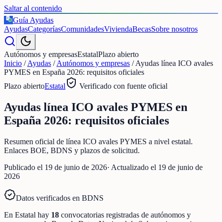
Saltar al contenido
Guía Ayudas
€
Ayudas
Categorías
Comunidades
Vivienda
Becas
Sobre nosotros
Autónomos y empresas
Estatal
Plazo abierto
Inicio
/
Ayudas
/
Autónomos y empresas
/
Ayudas línea ICO avales
PYMES en España 2026: requisitos oficiales
Plazo abierto
Estatal
Verificado con fuente oficial
Ayudas línea ICO avales PYMES en
España 2026: requisitos oficiales
Resumen oficial de línea ICO avales PYMES a nivel estatal.
Enlaces BOE, BDNS y plazos de solicitud.
Publicado el
19 de junio de 2026
· Actualizado el
19 de junio de
2026
Datos verificados en BDNS
En
Estatal
hay
18
convocatorias registradas
de
autónomos y