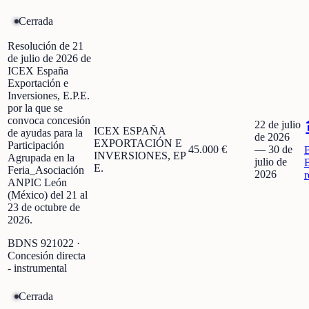
Cerrada
Resolución de 21
de julio de 2026 de
ICEX España
Exportación e
Inversiones, E.P.E.
por la que se
convoca concesión
22 de julio
ICEX ESPAÑA
de ayudas para la
de 2026
EXPORTACIÓN E
Participación
45.000 €
—
30 de
INVERSIONES, EP
Agrupada en la
julio de
E.
Feria_Asociación
2026
r
ANPIC León
(México) del 21 al
23 de octubre de
2026.
BDNS
921022
·
Concesión directa
- instrumental
Cerrada