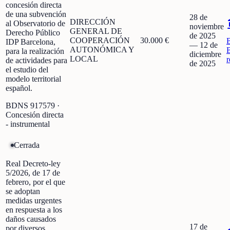
concesión directa
de una subvención
28 de
DIRECCIÓN
al Observatorio de
noviembre
GENERAL DE
Derecho Público
de 2025
COOPERACIÓN
30.000 €
IDP Barcelona,
—
12 de
AUTONÓMICA Y
para la realización
diciembre
LOCAL
r
de actividades para
de 2025
el estudio del
modelo territorial
español.
BDNS
917579
·
Concesión directa
- instrumental
Cerrada
Real Decreto-ley
5/2026, de 17 de
febrero, por el que
se adoptan
medidas urgentes
en respuesta a los
daños causados
17 de
por diversos