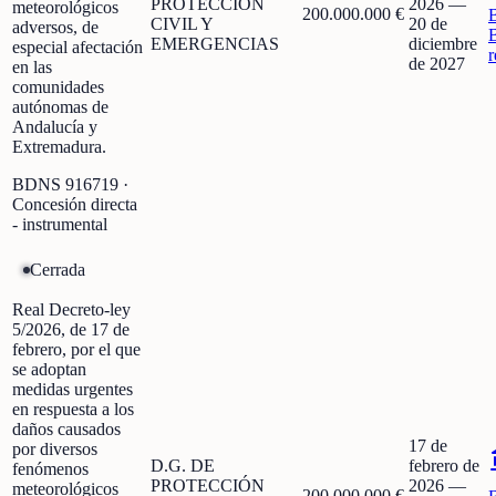
PROTECCIÓN
2026
—
meteorológicos
200.000.000 €
CIVIL Y
20 de
adversos, de
EMERGENCIAS
diciembre
especial afectación
r
de 2027
en las
comunidades
autónomas de
Andalucía y
Extremadura.
BDNS
916719
·
Concesión directa
- instrumental
Cerrada
Real Decreto-ley
5/2026, de 17 de
febrero, por el que
se adoptan
medidas urgentes
en respuesta a los
daños causados
17 de
por diversos
D.G. DE
febrero de
fenómenos
PROTECCIÓN
2026
—
meteorológicos
200.000.000 €