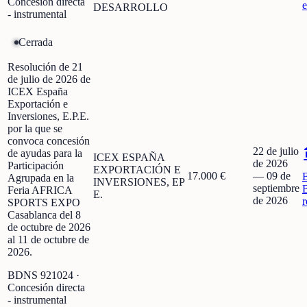
Concesión directa
e
DESARROLLO
- instrumental
Cerrada
Resolución de 21
de julio de 2026 de
ICEX España
Exportación e
Inversiones, E.P.E.
por la que se
convoca concesión
22 de julio
de ayudas para la
ICEX ESPAÑA
de 2026
Participación
EXPORTACIÓN E
17.000 €
—
09 de
Agrupada en la
INVERSIONES, EP
septiembre
Feria AFRICA
E.
de 2026
r
SPORTS EXPO
Casablanca del 8
de octubre de 2026
al 11 de octubre de
2026.
BDNS
921024
·
Concesión directa
- instrumental