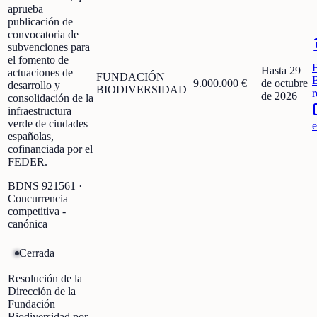
aprueba
publicación de
convocatoria de
subvenciones para
el fomento de
Hasta 29
actuaciones de
FUNDACIÓN
9.000.000 €
de octubre
desarrollo y
BIODIVERSIDAD
r
de 2026
consolidación de la
infraestructura
verde de ciudades
e
españolas,
cofinanciada por el
FEDER.
BDNS
921561
·
Concurrencia
competitiva -
canónica
Cerrada
Resolución de la
Dirección de la
Fundación
Biodiversidad por