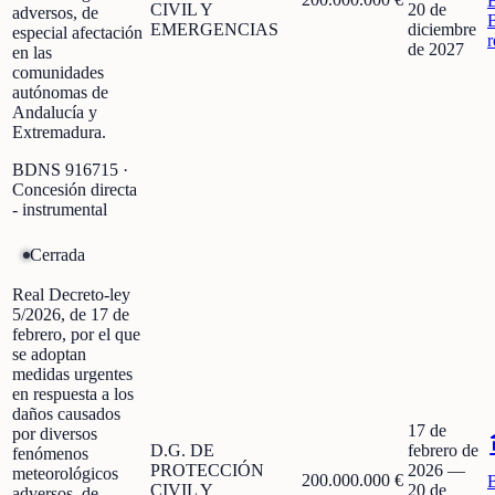
CIVIL Y
20 de
adversos, de
EMERGENCIAS
diciembre
especial afectación
r
de 2027
en las
comunidades
autónomas de
Andalucía y
Extremadura.
BDNS
916715
·
Concesión directa
- instrumental
Cerrada
Real Decreto-ley
5/2026, de 17 de
febrero, por el que
se adoptan
medidas urgentes
en respuesta a los
daños causados
17 de
por diversos
D.G. DE
febrero de
fenómenos
PROTECCIÓN
2026
—
meteorológicos
200.000.000 €
CIVIL Y
20 de
adversos, de