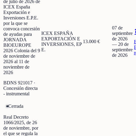
de julio de 2026 de
ICEX España
Exportación e
Inversiones E.P.E.
por la que se
07 de
convoca concesión
ICEX ESPAÑA
septiembre
de ayudas para
EXPORTACIÓN E
de 2026
JORNADA
13.000 €
INVERSIONES, EP
—
20 de
BIOEUROPE
E.
septiembre
2026 Colonia del 9
r
de 2026
de noviembre de
2026 al 11 de
noviembre de
2026
BDNS
921017
·
Concesión directa
- instrumental
Cerrada
Real Decreto
1066/2025, de 26
de noviembre, por
el que se regula la