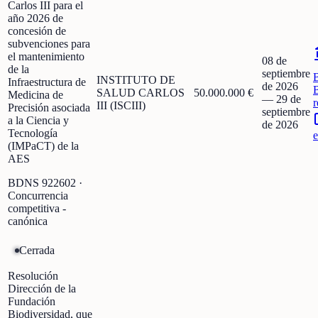
Carlos III para el
año 2026 de
concesión de
subvenciones para
el mantenimiento
08 de
de la
septiembre
INSTITUTO DE
Infraestructura de
de 2026
SALUD CARLOS
50.000.000 €
Medicina de
—
29 de
r
III (ISCIII)
Precisión asociada
septiembre
a la Ciencia y
de 2026
Tecnología
e
(IMPaCT) de la
AES
BDNS
922602
·
Concurrencia
competitiva -
canónica
Cerrada
Resolución
Dirección de la
Fundación
Biodiversidad, que