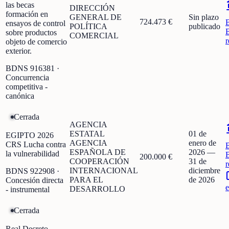
las becas
DIRECCIÓN
formación en
GENERAL DE
Sin plazo
724.473 €
ensayos de control
POLÍTICA
publicado
sobre productos
COMERCIAL
r
objeto de comercio
exterior.
BDNS
916381
·
Concurrencia
competitiva -
canónica
Cerrada
AGENCIA
ESTATAL
01 de
EGIPTO 2026
AGENCIA
enero de
CRS Lucha contra
ESPAÑOLA DE
2026
—
la vulnerabilidad
200.000 €
COOPERACIÓN
31 de
r
INTERNACIONAL
diciembre
BDNS
922908
·
PARA EL
de 2026
Concesión directa
e
DESARROLLO
- instrumental
Cerrada
Real Decreto